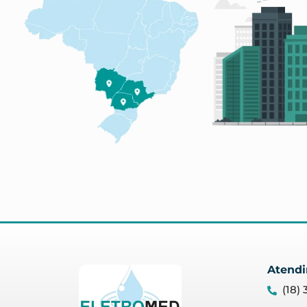
Atend
(18)